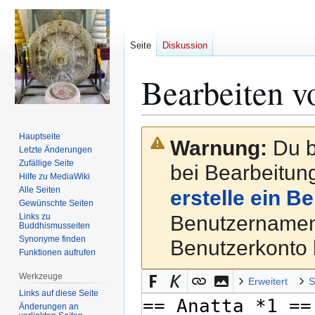
Seite
Diskussion
Bearbeiten v
Zur
Zur
Hauptseite
Warnung:
Du b
Navigation
Suche
Letzte Änderungen
Zufällige Seite
springen
springen
bei Bearbeitung
Hilfe zu MediaWiki
Alle Seiten
erstelle ein B
Gewünschte Seiten
Links zu
Benutzernamen
Buddhismusseiten
Synonyme finden
Benutzerkonto 
Funktionen aufrufen
Werkzeuge
Erweitert
S
Links auf diese Seite
Änderungen an