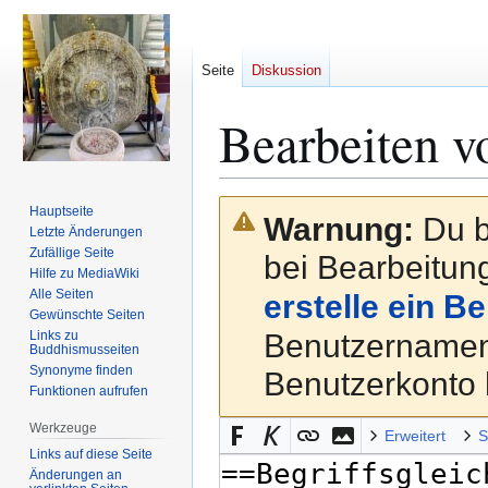
Seite
Diskussion
Bearbeiten v
Zur
Zur
Hauptseite
Warnung:
Du b
Navigation
Suche
Letzte Änderungen
Zufällige Seite
springen
springen
bei Bearbeitung
Hilfe zu MediaWiki
Alle Seiten
erstelle ein B
Gewünschte Seiten
Links zu
Benutzernamen
Buddhismusseiten
Synonyme finden
Benutzerkonto 
Funktionen aufrufen
Werkzeuge
Erweitert
S
Links auf diese Seite
Änderungen an