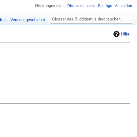
Nicht angemeldet
Diskussionsseite
Beiträge
Anmelden
S
ten
Versionsgeschichte
u
c
Hilfe
h
e