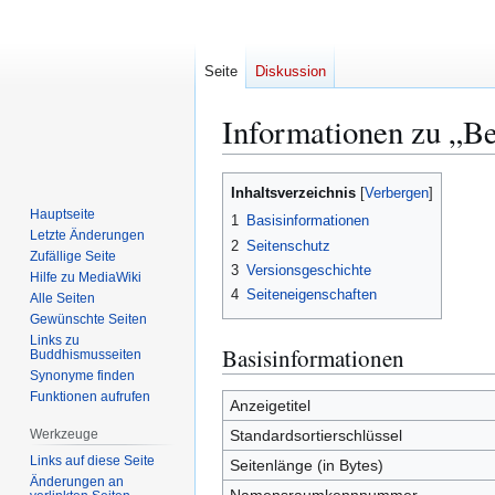
Seite
Diskussion
Informationen zu „Be
Zur
Zur
Inhaltsverzeichnis
Navigation
Suche
Hauptseite
1
Basisinformationen
springen
springen
Letzte Änderungen
2
Seitenschutz
Zufällige Seite
3
Versionsgeschichte
Hilfe zu MediaWiki
4
Seiteneigenschaften
Alle Seiten
Gewünschte Seiten
Links zu
Basisinformationen
Buddhismusseiten
Synonyme finden
Funktionen aufrufen
Anzeigetitel
Werkzeuge
Standardsortierschlüssel
Links auf diese Seite
Seitenlänge (in Bytes)
Änderungen an