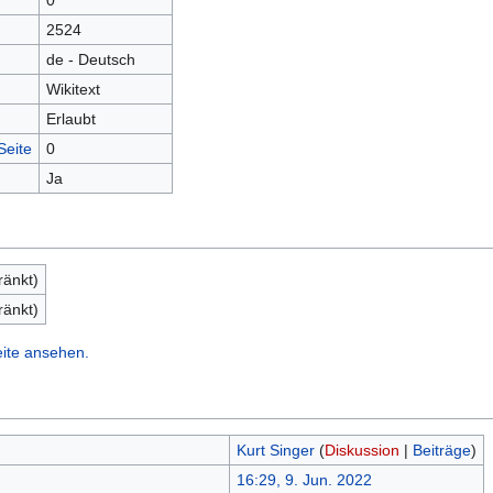
0
2524
de - Deutsch
Wikitext
Erlaubt
Seite
0
Ja
ränkt)
ränkt)
eite ansehen.
Kurt Singer
(
Diskussion
|
Beiträge
)
16:29, 9. Jun. 2022