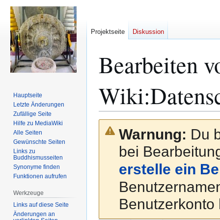
Projektseite
Diskussion
Bearbeiten v
Wiki
:
Datens
Hauptseite
Letzte Änderungen
Zufällige Seite
Hilfe zu MediaWiki
Zur
Zur
Warnung:
Du b
Alle Seiten
Navigation
Suche
Gewünschte Seiten
springen
springen
bei Bearbeitung
Links zu
Buddhismusseiten
erstelle ein B
Synonyme finden
Funktionen aufrufen
Benutzernamen
Werkzeuge
Benutzerkonto 
Links auf diese Seite
Änderungen an