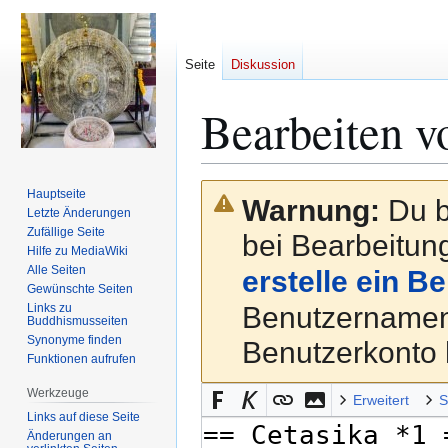
Seite
Diskussion
Bearbeiten v
Zur
Zur
Hauptseite
Warnung:
Du b
Navigation
Suche
Letzte Änderungen
Zufällige Seite
springen
springen
bei Bearbeitung
Hilfe zu MediaWiki
Alle Seiten
erstelle ein B
Gewünschte Seiten
Links zu
Benutzernamen
Buddhismusseiten
Synonyme finden
Benutzerkonto 
Funktionen aufrufen
Werkzeuge
Erweitert
S
Links auf diese Seite
Änderungen an