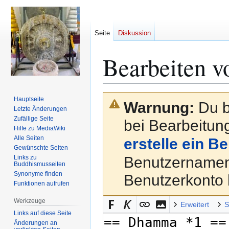
Seite
Diskussion
Bearbeiten v
Zur
Zur
Hauptseite
Warnung:
Du b
Navigation
Suche
Letzte Änderungen
Zufällige Seite
springen
springen
bei Bearbeitung
Hilfe zu MediaWiki
Alle Seiten
erstelle ein B
Gewünschte Seiten
Links zu
Benutzernamen
Buddhismusseiten
Synonyme finden
Benutzerkonto 
Funktionen aufrufen
Werkzeuge
Erweitert
S
Links auf diese Seite
Änderungen an