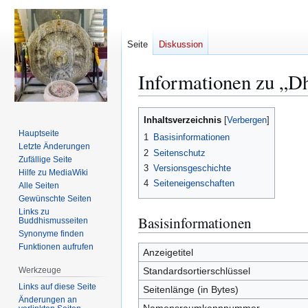
Seite
Diskussion
Informationen zu „
Zur
Zur
Inhaltsverzeichnis
Navigation
Suche
Hauptseite
1
Basisinformationen
springen
springen
Letzte Änderungen
2
Seitenschutz
Zufällige Seite
3
Versionsgeschichte
Hilfe zu MediaWiki
4
Seiteneigenschaften
Alle Seiten
Gewünschte Seiten
Links zu
Basisinformationen
Buddhismusseiten
Synonyme finden
Funktionen aufrufen
Anzeigetitel
Werkzeuge
Standardsortierschlüssel
Links auf diese Seite
Seitenlänge (in Bytes)
Änderungen an