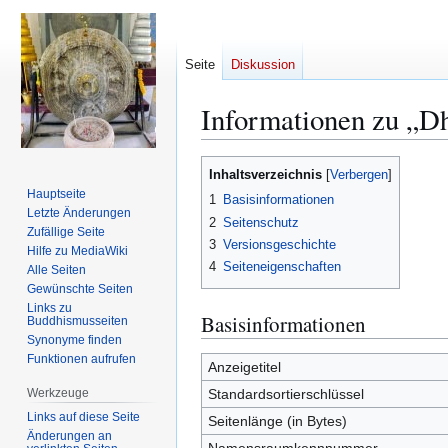
Seite
Diskussion
Informationen zu „
Zur
Zur
Inhaltsverzeichnis
Navigation
Suche
Hauptseite
1
Basisinformationen
springen
springen
Letzte Änderungen
2
Seitenschutz
Zufällige Seite
3
Versionsgeschichte
Hilfe zu MediaWiki
4
Seiteneigenschaften
Alle Seiten
Gewünschte Seiten
Links zu
Basisinformationen
Buddhismusseiten
Synonyme finden
Funktionen aufrufen
Anzeigetitel
Werkzeuge
Standardsortierschlüssel
Links auf diese Seite
Seitenlänge (in Bytes)
Änderungen an