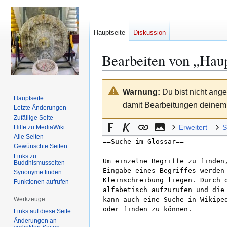
Hauptseite
Diskussion
Bearbeiten von „
Haup
Zur
Zur
Warnung:
Du bist nicht ange
Navigation
Suche
Hauptseite
damit Bearbeitungen deinem 
springen
springen
Letzte Änderungen
Zufällige Seite
Erweitert
S
Hilfe zu MediaWiki
Alle Seiten
Gewünschte Seiten
Links zu
Buddhismusseiten
Synonyme finden
Funktionen aufrufen
Werkzeuge
Links auf diese Seite
Änderungen an