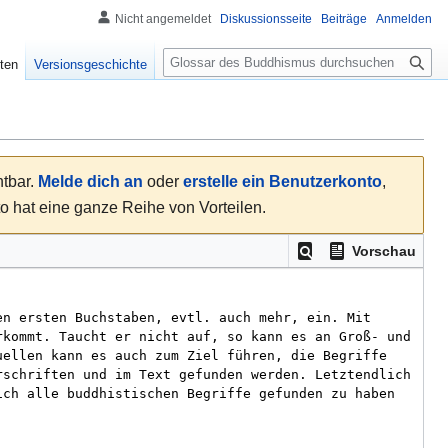
Nicht angemeldet
Diskussionsseite
Beiträge
Anmelden
S
ten
Versionsgeschichte
u
c
h
e
htbar.
Melde dich an
oder
erstelle ein Benutzerkonto
,
hat eine ganze Reihe von Vorteilen.
Vorschau