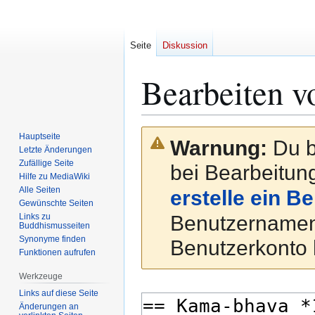
Seite
Diskussion
Bearbeiten v
Zur
Zur
Hauptseite
Warnung:
Du b
Navigation
Suche
Letzte Änderungen
Zufällige Seite
springen
springen
bei Bearbeitung
Hilfe zu MediaWiki
Alle Seiten
erstelle ein B
Gewünschte Seiten
Links zu
Benutzernamen
Buddhismusseiten
Synonyme finden
Benutzerkonto 
Funktionen aufrufen
Werkzeuge
Links auf diese Seite
Änderungen an