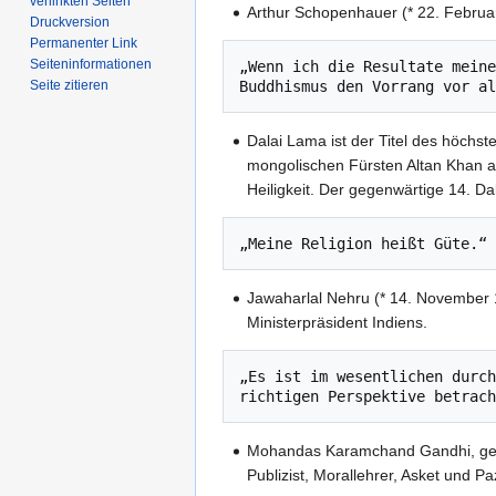
verlinkten Seiten
Arthur Schopenhauer (* 22. Februar
Druckversion
Permanenter Link
Seiten­­informationen
„Wenn ich die Resultate meine
Seite zitieren
Dalai Lama ist der Titel des höchs
mongolischen Fürsten Altan Khan an
Heiligkeit. Der gegenwärtige 14. D
Jawaharlal Nehru (* 14. November 1
Ministerpräsident Indiens.
„Es ist im wesentlichen durch
Mohandas Karamchand Gandhi, genan
Publizist, Morallehrer, Asket und 