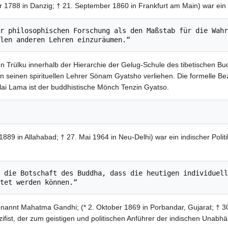
 1788 in Danzig; † 21. September 1860 in Frankfurt am Main) war ein 
r philosophischen Forschung als den Maßstab für die Wahr
ten Trülku innerhalb der Hierarchie der Gelug-Schule des tibetischen B
 seinen spirituellen Lehrer Sönam Gyatsho verliehen. Die formelle Beze
alai Lama ist der buddhistische Mönch Tenzin Gyatso.
889 in Allahabad; † 27. Mai 1964 in Neu-Delhi) war ein indischer Poli
 die Botschaft des Buddha, dass die heutigen individuell
nt Mahatma Gandhi; (* 2. Oktober 1869 in Porbandar, Gujarat; † 30. 
Pazifist, der zum geistigen und politischen Anführer der indischen Una