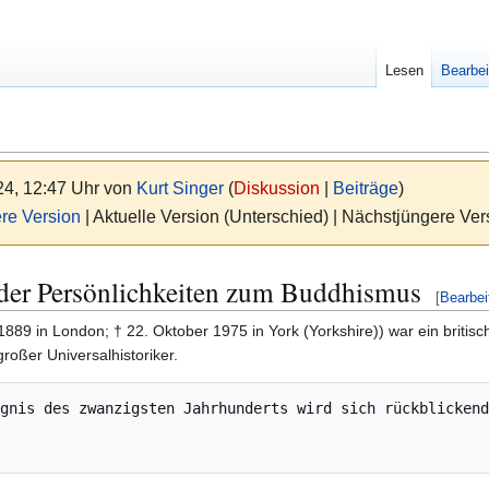
Lesen
Bearbei
24, 12:47 Uhr von
Kurt Singer
(
Diskussion
|
Beiträge
)
re Version
| Aktuelle Version (Unterschied) | Nächstjüngere Ve
der Persönlichkeiten zum Buddhismus
[
Bearbei
1889 in London; † 22. Oktober 1975 in York (Yorkshire)) war ein briti
 großer Universalhistoriker.
gnis des zwanzigsten Jahrhunderts wird sich rückblickend