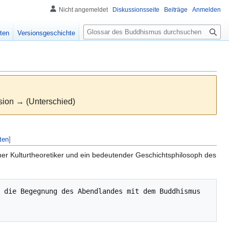
Nicht angemeldet
Diskussionsseite
Beiträge
Anmelden
S
ten
Versionsgeschichte
u
c
h
e
rsion → (Unterschied)
ten
]
scher Kulturtheoretiker und ein bedeutender Geschichtsphilosoph des
 die Begegnung des Abendlandes mit dem Buddhismus 