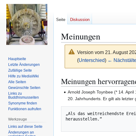
Seite
Diskussion
Meinungen
Version vom 21. August 20
Hauptseite
(
Unterschied
)
← Nächstälte
Letzte Änderungen
Zufällige Seite
Zur
Zur
Hilfe zu MediaWiki
Meinungen hervorragen
Alle Seiten
Navigation
Suche
Gewünschte Seiten
springen
springen
Arnold Joseph Toynbee (* 14. April 
Links zu
Buddhismusseiten
20. Jahrhunderts. Er gilt als letzter
Synonyme finden
Funktionen aufrufen
„Als das weitreichendste Erei
herausstellen.“

Werkzeuge
Links auf diese Seite
Änderungen an