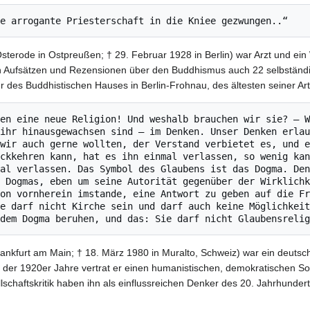
Osterode in Ostpreußen; † 29. Februar 1928 in Berlin) war Arzt und e
hen Aufsätzen und Rezensionen über den Buddhismus auch 22 selbständ
r des Buddhistischen Hauses in Berlin-Frohnau, des ältesten seiner Ar
en eine neue Religion! Und weshalb brauchen wir sie? – W
ihr hinausgewachsen sind – im Denken. Unser Denken erlau
wir auch gerne wollten, der Verstand verbietet es, und e
ckkehren kann, hat es ihn einmal verlassen, so wenig kan
al verlassen. Das Symbol des Glaubens ist das Dogma. Den
 Dogmas, eben um seine Autorität gegenüber der Wirklichk
on vornherein imstande, eine Antwort zu geben auf die Fr
e darf nicht Kirche sein und darf auch keine Möglichkeit
ankfurt am Main; † 18. März 1980 in Muralto, Schweiz) war ein deuts
e der 1920er Jahre vertrat er einen humanistischen, demokratischen So
schaftskritik haben ihn als einflussreichen Denker des 20. Jahrhundert