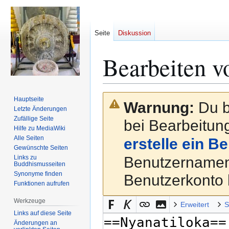
Seite
Diskussion
Bearbeiten v
Zur
Zur
Hauptseite
Warnung:
Du b
Navigation
Suche
Letzte Änderungen
Zufällige Seite
springen
springen
bei Bearbeitung
Hilfe zu MediaWiki
Alle Seiten
erstelle ein B
Gewünschte Seiten
Links zu
Benutzernamen
Buddhismusseiten
Synonyme finden
Benutzerkonto 
Funktionen aufrufen
Werkzeuge
Erweitert
S
Links auf diese Seite
Änderungen an