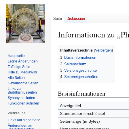
Seite
Diskussion
Informationen zu „P
Zur
Zur
Inhaltsverzeichnis
Navigation
Suche
Hauptseite
1
Basisinformationen
springen
springen
Letzte Änderungen
2
Seitenschutz
Zufällige Seite
3
Versionsgeschichte
Hilfe zu MediaWiki
4
Seiteneigenschaften
Alle Seiten
Gewünschte Seiten
Links zu
Basisinformationen
Buddhismusseiten
Synonyme finden
Funktionen aufrufen
Anzeigetitel
Werkzeuge
Standardsortierschlüssel
Links auf diese Seite
Seitenlänge (in Bytes)
Änderungen an