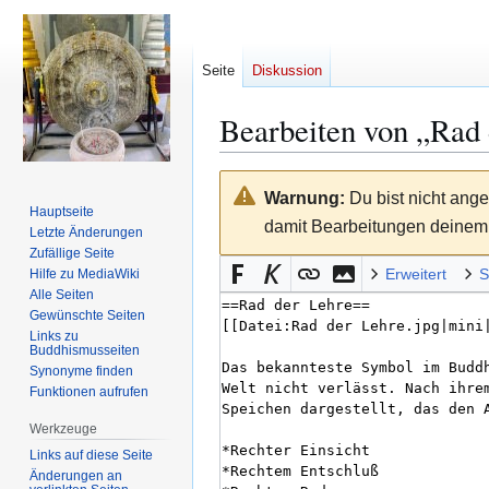
Seite
Diskussion
Bearbeiten von „
Rad 
Zur
Zur
Warnung:
Du bist nicht ange
Navigation
Suche
Hauptseite
damit Bearbeitungen deinem 
springen
springen
Letzte Änderungen
Zufällige Seite
Erweitert
S
Hilfe zu MediaWiki
Alle Seiten
Gewünschte Seiten
Links zu
Buddhismusseiten
Synonyme finden
Funktionen aufrufen
Werkzeuge
Links auf diese Seite
Änderungen an