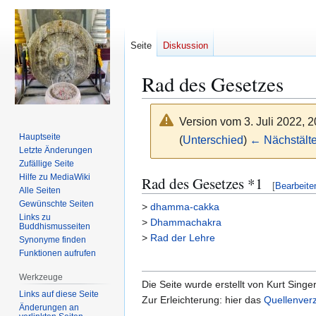
Seite
Diskussion
Rad des Gesetzes
Version vom 3. Juli 2022, 
Hauptseite
(
Unterschied
)
← Nächstälte
Letzte Änderungen
Zufällige Seite
Zur
Zur
Hilfe zu MediaWiki
Rad des Gesetzes *1
[
Bearbeite
Alle Seiten
Navigation
Suche
Gewünschte Seiten
>
dhamma-cakka
springen
springen
Links zu
>
Dhammachakra
Buddhismusseiten
>
Rad der Lehre
Synonyme finden
Funktionen aufrufen
Werkzeuge
Die Seite wurde erstellt von Kurt Singe
Links auf diese Seite
Zur Erleichterung: hier das
Quellenverz
Änderungen an