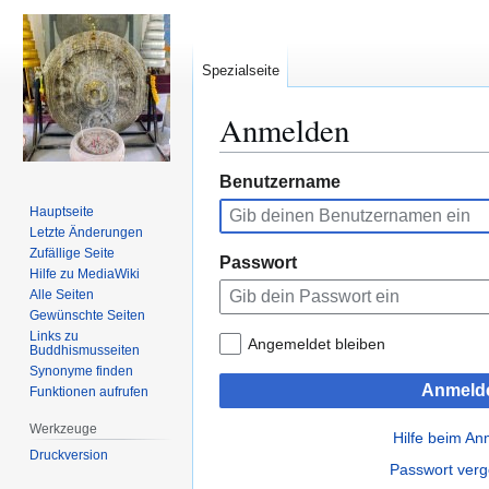
Spezialseite
Anmelden
Zur
Zur
Benutzername
Navigation
Suche
Hauptseite
springen
springen
Letzte Änderungen
Zufällige Seite
Passwort
Hilfe zu MediaWiki
Alle Seiten
Gewünschte Seiten
Links zu
Angemeldet bleiben
Buddhismusseiten
Synonyme finden
Anmeld
Funktionen aufrufen
Werkzeuge
Hilfe beim A
Druckversion
Passwort ver