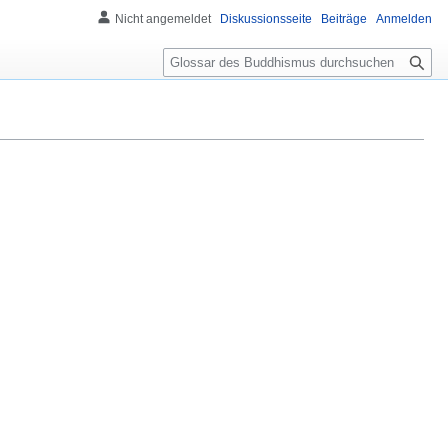
Nicht angemeldet
Diskussionsseite
Beiträge
Anmelden
S
u
c
h
e