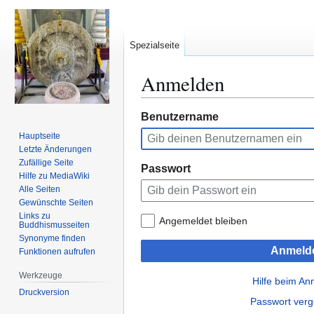
Spezialseite
Anmelden
Zur
Zur
Benutzername
Navigation
Suche
Hauptseite
springen
springen
Letzte Änderungen
Zufällige Seite
Passwort
Hilfe zu MediaWiki
Alle Seiten
Gewünschte Seiten
Links zu
Angemeldet bleiben
Buddhismusseiten
Synonyme finden
Anmeld
Funktionen aufrufen
Werkzeuge
Hilfe beim A
Druckversion
Passwort ver