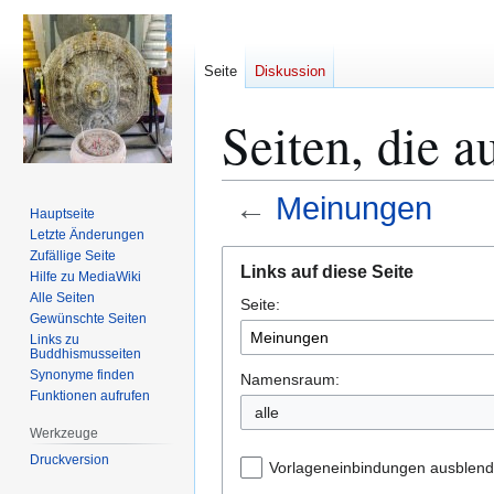
Seite
Diskussion
Seiten, die 
←
Meinungen
Hauptseite
Letzte Änderungen
Zur
Zur
Zufällige Seite
Links auf diese Seite
Hilfe zu MediaWiki
Navigation
Suche
Alle Seiten
Seite:
springen
springen
Gewünschte Seiten
Links zu
Buddhismusseiten
Synonyme finden
Namensraum:
Funktionen aufrufen
alle
Werkzeuge
Druckversion
Vorlageneinbindungen ausblen