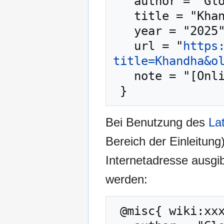
   author = "Glossar des Buddhismus",

   title = "Khandha --- Glossar des Buddhismus{,} ",

   year = "2025",

   url = "
https
title=Khandha&o
   note = "[Online; abgerufen am 10. August 2026]"

Bei Benutzung des
La
Bereich der Einleitung
Internetadresse ausg
werden:
 @misc{ wiki:xxx,
