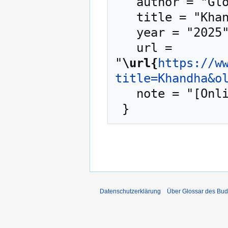
   author = "Glossar des Buddhismus",

   title = "Khandha --- Glossar des Buddhismus{,} ",

   year = "2025",

   url = 
"
\url{
https://w
title=Khandha&o
   note = "[Online; abgerufen am 10. August 2026]"

Datenschutzerklärung
Über Glossar des Bu