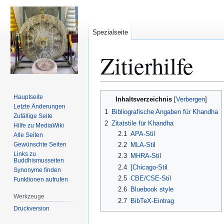
Spezialseite
Zitierhilfe
Zur
Zur
Hauptseite
Inhaltsverzeichnis
Navigation
Suche
Letzte Änderungen
1
Bibliografische Angaben für Khandha
Zufällige Seite
springen
springen
2
Zitatstile für Khandha
Hilfe zu MediaWiki
2.1
APA-Stil
Alle Seiten
Gewünschte Seiten
2.2
MLA-Stil
Links zu
2.3
MHRA-Stil
Buddhismusseiten
2.4
[Chicago-Stil
Synonyme finden
2.5
CBE/CSE-Stil
Funktionen aufrufen
2.6
Bluebook style
Werkzeuge
2.7
BibTeX-Eintrag
Druckversion