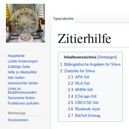
Spezialseite
Zitierhilfe
Zur
Zur
Hauptseite
Inhaltsverzeichnis
Navigation
Suche
Letzte Änderungen
1
Bibliografische Angaben für Shiva
Zufällige Seite
springen
springen
2
Zitatstile für Shiva
Hilfe zu MediaWiki
2.1
APA-Stil
Alle Seiten
Gewünschte Seiten
2.2
MLA-Stil
Links zu
2.3
MHRA-Stil
Buddhismusseiten
2.4
[Chicago-Stil
Synonyme finden
2.5
CBE/CSE-Stil
Funktionen aufrufen
2.6
Bluebook style
Werkzeuge
2.7
BibTeX-Eintrag
Druckversion