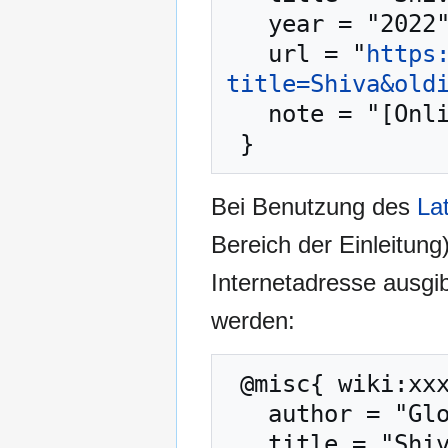
   year = "2022",

   url = "
https
title=Shiva&old
   note = "[Online; abgerufen am 7. August 2026]"

Bei Benutzung des
La
Bereich der Einleitung
Internetadresse ausg
werden:
 @misc{ wiki:xxx,

   author = "Glossar des Buddhismus",

   title = "Shiva --- Glossar des Buddhismus{,} ",
