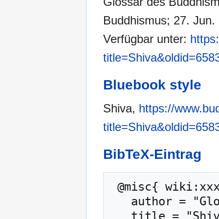
Glossar des Buddhismu
Buddhismus; 27. Jun. 
Verfügbar unter:
https
title=Shiva&oldid=658
Bluebook style
Shiva,
https://www.bu
title=Shiva&oldid=658
BibTeX-Eintrag
 @misc{ wiki:xxx,

   author = "Glossar des Buddhismus",

   title = "Shiva --- Glossar des Buddhismus{,} ",
