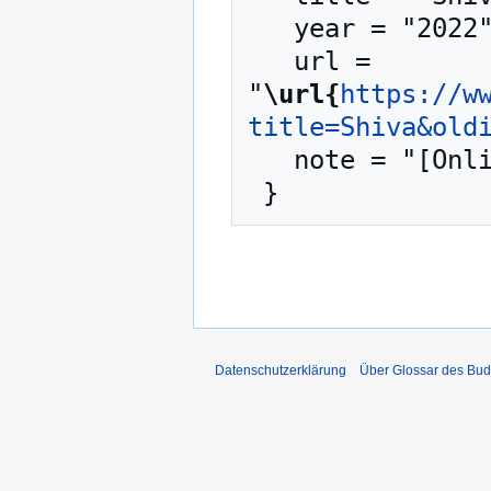
   year = "2022",

   url = 
"
\url{
https://w
title=Shiva&old
   note = "[Online; abgerufen am 7. August 2026]"

Datenschutzerklärung
Über Glossar des Bu