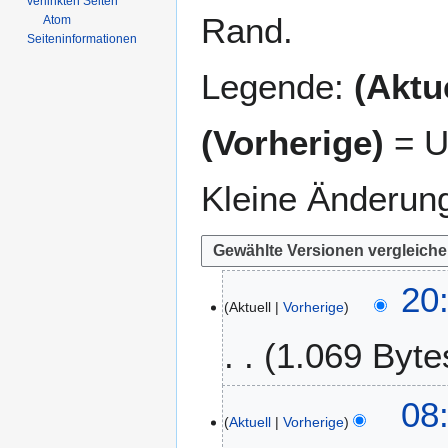
verlinkten Seiten
Rand.
Atom
Seiten­­informationen
Legende:
(Aktue
(Vorherige)
= U
Kleine Änderun
1
20:
Aktuell
Vorherige
7
.
1.069 Byte
J
u
K
l
2
08
e
i
Aktuell
Vorherige
8
i
2
.