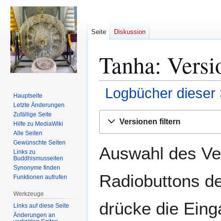
Seite
Diskussion
Tanha
: Versi
Logbücher dieser 
Hauptseite
Letzte Änderungen
Zur
Zur
Zufällige Seite
Versionen filtern
Hilfe zu MediaWiki
Navigation
Suche
Alle Seiten
springen
springen
Gewünschte Seiten
Auswahl des Ver
Links zu
Buddhismusseiten
Synonyme finden
Radiobuttons de
Funktionen aufrufen
Werkzeuge
drücke die Eing
Links auf diese Seite
Änderungen an