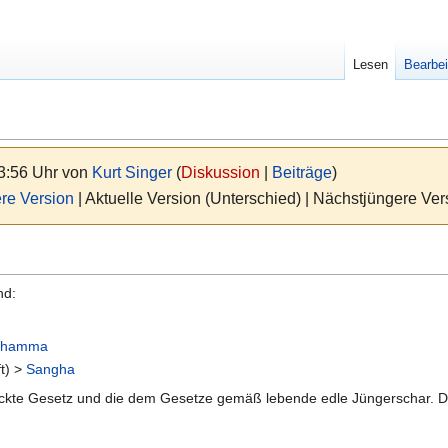
Lesen
Bearbei
13:56 Uhr von
Kurt Singer
(
Diskussion
|
Beiträge
)
re Version
| Aktuelle Version (Unterschied) | Nächstjüngere Ve
nd:
hamma
t) >
Sangha
deckte Gesetz und die dem Gesetze gemäß lebende edle Jüngerschar. Di