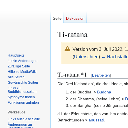
Seite
Diskussion
Ti-ratana
Version vom 3. Juli 2022, 
Hauptseite
(
Unterschied
)
← Nächstälte
Letzte Änderungen
Zufällige Seite
Zur
Zur
Hilfe zu MediaWiki
Ti-ratana *1
[
Bearbeiten
]
Alle Seiten
Navigation
Suche
Gewünschte Seiten
Die 'Drei Kleinodien', die drei Ideale, si
springen
springen
Links zu
Buddhismusseiten
der Buddha, >
Buddha
Synonyme finden
der Dhamma, (seine Lehre) >
D
Funktionen aufrufen
der Sangha, (seine Jüngerschaf
Werkzeuge
d.i. der Erleuchtete, das von ihm ent
Links auf diese Seite
Betrachtungen >
anussati
.
Änderungen an