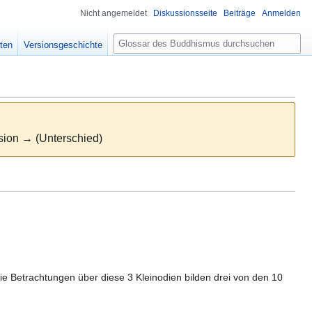
Nicht angemeldet
Diskussionsseite
Beiträge
Anmelden
S
ten
Versionsgeschichte
u
c
h
e
rsion → (Unterschied)
e Betrachtungen über diese 3 Kleinodien bilden drei von den 10