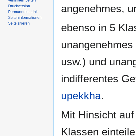
verlinkten Seiten
angenehmes, un
Druckversion
Permanenter Link
Seiten­­informationen
Seite zitieren
ebenso in 5 Kl
unangenehmes G
usw.) und unan
indifferentes G
upekkha
.
Mit Hinsicht auf
Klassen einteil