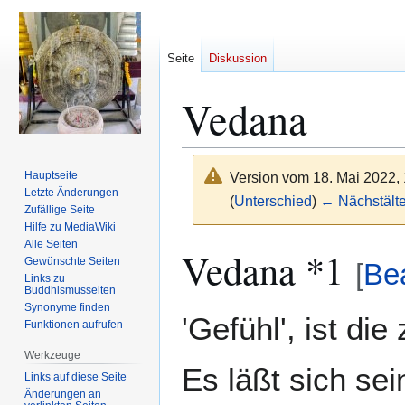
Seite
Diskussion
Vedana
Hauptseite
Version vom 18. Mai 2022,
Letzte Änderungen
(
Unterschied
)
← Nächstälte
Zufällige Seite
Hilfe zu MediaWiki
Alle Seiten
Zur
Zur
Vedana *1
Gewünschte Seiten
[
Be
Navigation
Suche
Links zu
springen
springen
Buddhismusseiten
Synonyme finden
'Gefühl', ist d
Funktionen aufrufen
Werkzeuge
Es läßt sich sei
Links auf diese Seite
Änderungen an