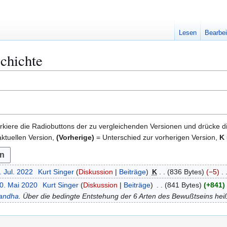
Lesen
Bearbei
schichte
kiere die Radiobuttons der zu vergleichenden Versionen und drücke d
ktuellen Version,
(Vorherige)
= Unterschied zur vorherigen Version,
K
. Jul. 2022
Kurt Singer
Diskussion
Beiträge
K
836 Bytes
−5
20. Mai 2020
Kurt Singer
Diskussion
Beiträge
841 Bytes
+841
andha
. Über die bedingte Entstehung der 6 Arten des Bewußtseins hei