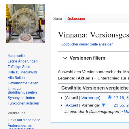
Seite
Diskussion
Vinnana
: Versionsge
Logbücher dieser Seite anzeigen
Zur
Zur
Hauptseite
Versionen filtern
Navigation
Suche
Letzte Änderungen
springen
springen
Zufällige Seite
Auswahl des Versionsunterschieds: Mar
Hilfe zu MediaWiki
Legende:
(Aktuell)
= Unterschied zur a
Alle Seiten
Gewünschte Seiten
Links zu
Buddhismusseiten
Aktuell
Vorherige
17:15, 3
Synonyme finden
3
Funktionen aufrufen
K
.
Aktuell
Vorherige
23:55, 
2
e
J
ist eine der 5 Daseinsgruppen >
kh
0
Werkzeuge
i
u
.
Links auf diese Seite
n
l
M
Änderungen an
e