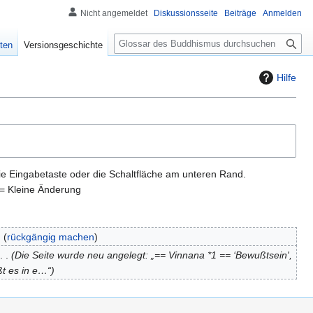
Nicht angemeldet
Diskussionsseite
Beiträge
Anmelden
S
ten
Versionsgeschichte
u
c
Hilfe
h
e
ie Eingabetaste oder die Schaltfläche am unteren Rand.
= Kleine Änderung
rückgängig machen
Die Seite wurde neu angelegt: „== Vinnana *1 == ‘Bewußtsein',
ßt es in e…“