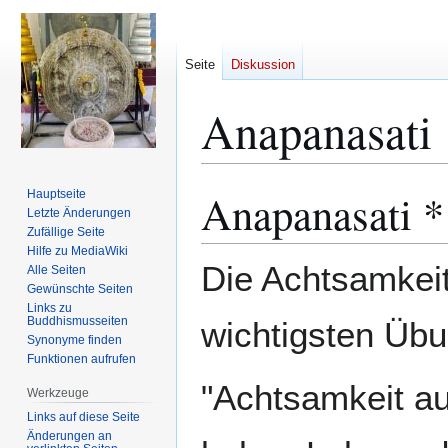
Seite
Diskussion
Anapanasati
Anapanasati *
Hauptseite
Zur
Zur
Letzte Änderungen
Navigation
Suche
Zufällige Seite
springen
springen
Hilfe zu MediaWiki
Die Achtsamkeit
Alle Seiten
Gewünschte Seiten
Links zu
Buddhismusseiten
wichtigsten Übu
Synonyme finden
Funktionen aufrufen
"Achtsamkeit au
Werkzeuge
Links auf diese Seite
Änderungen an