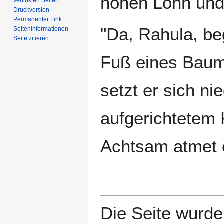
hohen Lohn und 
verlinkten Seiten
Druckversion
Permanenter Link
"Da, Rahula, be
Seiten­­informationen
Seite zitieren
Fuß eines Baume
setzt er sich n
aufgerichtetem 
Achtsam atmet e
Die Seite wurde 