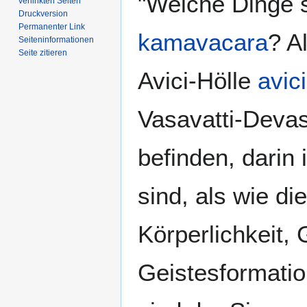
"Welche Dinge 
verlinkten Seiten
Druckversion
Permanenter Link
kamavacara
? A
Seiten­­informationen
Seite zitieren
Avici-Hölle
avici
Vasavatti-Deva
befinden, darin
sind, als wie d
Körperlichkeit,
Geistesformatio