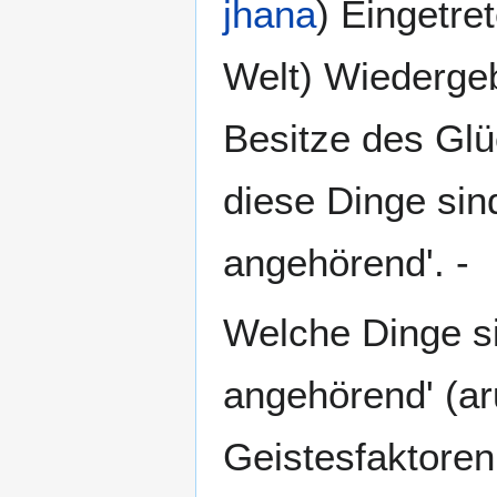
jhana
) Eingetre
Welt) Wiederge
Besitze des Glü
diese Dinge sin
angehörend'. -
Welche Dinge si
angehörend' (a
Geistesfaktoren