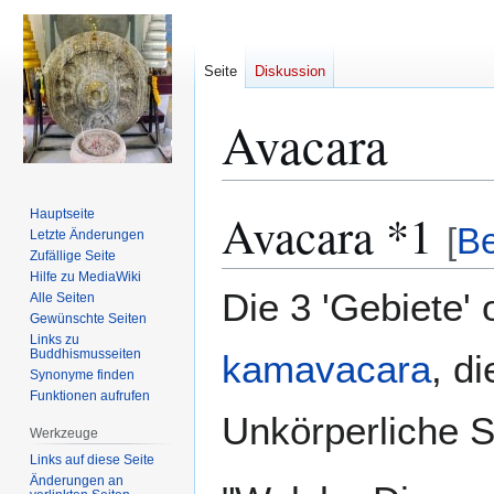
Seite
Diskussion
Avacara
Avacara *1
Hauptseite
Zur
Zur
[
Be
Letzte Änderungen
Navigation
Suche
Zufällige Seite
springen
springen
Hilfe zu MediaWiki
Die 3 'Gebiete' 
Alle Seiten
Gewünschte Seiten
Links zu
Buddhismusseiten
kamavacara
, d
Synonyme finden
Funktionen aufrufen
Unkörperliche 
Werkzeuge
Links auf diese Seite
Änderungen an