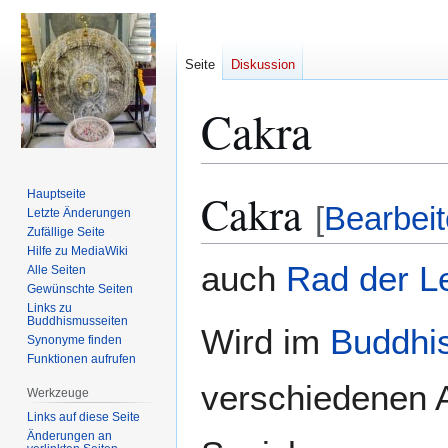
Seite
Diskussion
Cakra
Cakra
Hauptseite
Zur
Zur
[
Bearbei
Letzte Änderungen
Navigation
Suche
Zufällige Seite
springen
springen
Hilfe zu MediaWiki
auch
Rad der L
Alle Seiten
Gewünschte Seiten
Links zu
Buddhismusseiten
Wird im
Buddhi
Synonyme finden
Funktionen aufrufen
verschiedenen 
Werkzeuge
Links auf diese Seite
Änderungen an