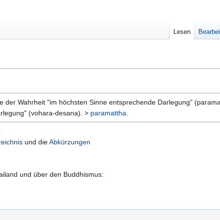
Lesen
Bearbei
ne der Wahrheit "im höchsten Sinne entsprechende Darlegung" (paramat
arlegung" (vohara-desana). >
paramattha
.
r
eichnis
und die
Abkürzungen
hailand und über den Buddhismus: