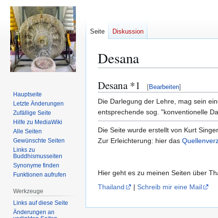
Seite
Diskussion
Desana
Desana *1
Zur
Zur
[
Bearbeiten
]
Navigation
Suche
Hauptseite
Die Darlegung der Lehre, mag sein ei
Letzte Änderungen
springen
springen
entsprechende sog. "konventionelle D
Zufällige Seite
Hilfe zu MediaWiki
Die Seite wurde erstellt von Kurt Singe
Alle Seiten
Zur Erleichterung: hier das
Quellenverz
Gewünschte Seiten
Links zu
Buddhismusseiten
Synonyme finden
Hier geht es zu meinen Seiten über T
Funktionen aufrufen
Thailand
|
Schreib mir eine Mail
Werkzeuge
Links auf diese Seite
Änderungen an