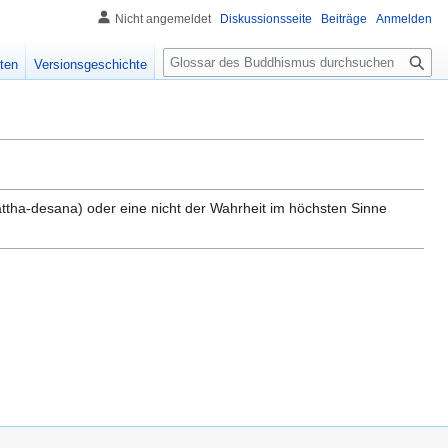
Nicht angemeldet
Diskussionsseite
Beiträge
Anmelden
S
ten
Versionsgeschichte
u
c
h
e
tha-desana) oder eine nicht der Wahrheit im höchsten Sinne