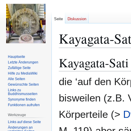
Seite
Diskussion
Kayagata-Sat
Kayagata-Sati
Hauptseite
Zur
Zur
Letzte Änderungen
Navigation
Suche
Zufällige Seite
springen
springen
Hilfe zu MediaWiki
die ‘auf den Kö
Alle Seiten
Gewünschte Seiten
Links zu
Buddhismusseiten
bisweilen (z.B. 
Synonyme finden
Funktionen aufrufen
Körperteile (>
D
Werkzeuge
Links auf diese Seite
M. 119) aber sä
Änderungen an