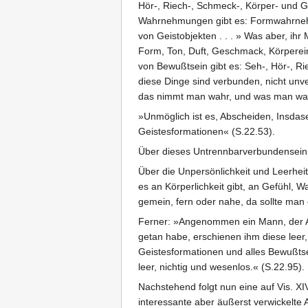
Hör-, Riech-, Schmeck-, Körper- und G
Wahrnehmungen gibt es: Formwahrn
von Geistobjekten . . . » Was aber, ih
Form, Ton, Duft, Geschmack, Körpereind
von Bewußtsein gibt es: Seh-, Hör-, R
diese Dinge sind verbunden, nicht unv
das nimmt man wahr, und was man wah
»Unmöglich ist es, Abscheiden, Insda
Geistesformationen« (S.22.53).
Über dieses Untrennbarverbundensein 
Über die Unpersönlichkeit und Leerhe
es an Körperlichkeit gibt, an Gefühl,
gemein, fern oder nahe, da sollte man d
Ferner: »Angenommen ein Mann, der Au
getan habe, erschienen ihm diese leer
Geistesformationen und alles Bewußtsei
leer, nichtig und wesenlos.« (S.22.95).
Nachstehend folgt nun eine auf Vis. X
interessante aber äußerst verwickelte