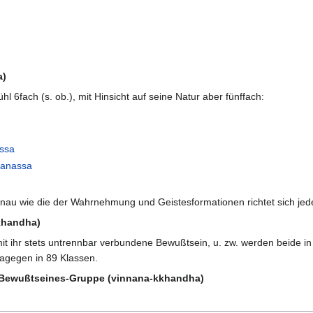
a)
ühl 6fach (s. ob.), mit Hinsicht auf seine Natur aber fünffach:
ssa
anassa
genau wie die der Wahrnehmung und Geistesformationen richtet sich j
khandha)
mit ihr stets untrennbar verbundene Bewußtsein, u. zw. werden beide in
gegen in 89 Klassen.
nd Bewußtseines-Gruppe (vinnana-kkhandha)