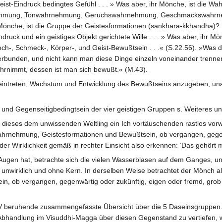
eist-Eindruck bedingtes Gefühl . . . » Was aber, ihr Mönche, ist di
ehmung, Tonwahrnehmung, Geruchswahrnehmung, Geschmackswahrne
r Mönche, ist die Gruppe der Geistesformationen (sankhara-kkhandha)?
ruck und ein geistiges Objekt gerichtete Wille . . . » Was aber, ihr 
iech-, Schmeck-, Körper-, und Geist-Bewußtsein . . .« (S.22.56). »Wa
erbunden, und nicht kann man diese Dinge einzeln voneinander trennen
rnimmt, dessen ist man sich bewußt.« (M.43).
seintreten, Wachstum und Entwicklung des Bewußtseins anzugeben, un
und Gegenseitigbedingtsein der vier geistigen Gruppen s. Weiteres un
it dieses dem unwissenden Weltling ein Ich vortäuschenden rastlos v
 Wahrnehmung, Geistesformationen und Bewußtsein, ob vergangen, gegenw
er Wirklichkeit gemäß in rechter Einsicht also erkennen: ‘Das gehört mir 
gen hat, betrachte sich die vielen Wasserblasen auf dem Ganges, und
, unwirklich und ohne Kern. In derselben Weise betrachtet der Mönch a
n, ob vergangen, gegenwärtig oder zukünftig, eigen oder fremd, grob o
IV beruhende zusammengefasste Übersicht über die 5 Daseinsgruppen. D
 Abhandlung im Visuddhi-Magga über diesen Gegenstand zu vertiefen, 