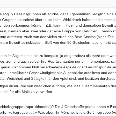
e sog. 5 Daseinsgruppen als solche, genau genommen, lediglich eine ab
 Gruppen als solche überhaupt keine Wirklichkeit haben und jedesmal
nden vorkommen können. Z.B. kann mit ein- und demselben Bewußtsein
sein, niemals aber zwei oder gar eine Gruppe von Gefühlen. Ebenso 
 auftreten. Auch von den vielen Arten des Bewußtseins (siehe Tab. I)
re Bewußtseinsklassen. Bloß von den 50 Geistesformationen tritt stet
ppen im Allgemeinen als zu kompakt, ja oft geradezu als mehr oder w
 besitzen und auch selbst ihre Repräsentanten nur ein momentanes, 
n genau genommen bloß verschiedene Aspekte oder Gesichtspunkte jen
r, unmeßbarer Geschwindigkeit alle Augenblicke aufblitzen und dann 
e, Weichheit und Süßigkeit für den Apfel sind, und besitzen durchaus n
tigen Ausdrücke von westlichen Autoren, wie ‘das Zusammenballen der 5
nd ein für alle Male zu verwerfen.
rlichkeitsgruppe (rupa-kkhandha)? Die 4 Grundstoffe (maha bhata = El
erlichkeitsgruppe . . . » Was aber, ihr Mönche, ist die Gefühlsgruppe