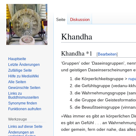
Seite
Diskussion
Khandha
Khandha *1
Zur
Zur
[
Bearbeiten
]
Navigation
Suche
Hauptseite
‘Gruppen' oder ‘Daseinsgruppen', nenn
Letzte Änderungen
springen
springen
und geistigen Daseinserscheinungen ei
Zufällige Seite
Hilfe zu MediaWiki
die Körperlichkeitsgruppe >
rup
Alle Seiten
die Gefühlsgruppe (vedanu-kkh
Gewünschte Seiten
die Wahrnehmungsgruppe (san
Links zu
Buddhismusseiten
die Gruppe der Geistesformati
Synonyme finden
die Bewußtseinsgruppe (vinna
Funktionen aufrufen
»Was immer es gibt an körperlichen Di
Werkzeuge
es gibt an Gefühl . . . an Wahrnehmung
Links auf diese Seite
oder gemein, fern oder nahe, das alle
Änderungen an