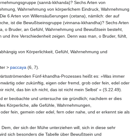
e Wahrnehmungsgruppe (sannā-kkhanda)? Sechs Arten von
hmung, Wahrnehmung von körperlichem Eindruck, Wahrnehmung
 Die 6 Arten von Willensäußerungen (cetana), nämlich: der auf
Mönche, ist die Bewußtseinsgruppe (vinnana-kkhandha)? Sechs Arten
s da, o Bruder, an Gefühl, Wahrnehmung und Bewußtsein besteht,
 und ihre Verschiedenheit zeigen. Denn was man, o Bruder, fühlt,
abhängig von Körperlichkeit, Gefühl, Wahrnehmung und
ter >
paccaya
(6, 7).
orwärtsströmenden Fünf-khandha-Prozesses heißt es: »Was immer
ärtig oder zukünftig, eigen oder fremd, grob oder fein, edel oder
nicht, das bin ich nicht, das ist nicht mein Selbst' « (S.22.49).
 er beobachte und untersuche sie gründlich; nachdem er dies
lles Körperliche, alle Gefühle, Wahrnehmungen,
der fein, gemein oder edel, fern oder nahe, und er erkennt sie als
em, der sich der Mühe unterziehen will, sich in diese sehr
wird sich besonders die Tabelle über Bewußtsein und