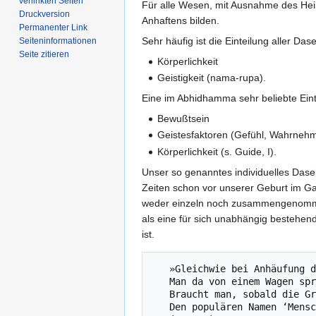
verlinkten Seiten
Für alle Wesen, mit Ausnahme des Heil
Druckversion
Anhaftens bilden.
Permanenter Link
Sehr häufig ist die Einteilung aller D
Seiten­­informationen
Seite zitieren
Körperlichkeit
Geistigkeit (nama-rupa).
Eine im Abhidhamma sehr beliebte Einte
Bewußtsein
Geistesfaktoren (Gefühl, Wahrneh
Körperlichkeit (s. Guide, I).
Unser so genanntes individuelles Dasei
Zeiten schon vor unserer Geburt im Ga
weder einzeln noch zusammengenommen, 
als eine für sich unabhängig bestehend
ist.
   »Gleichwie bei Anhäufung der Teile

   Man da von einem Wagen spricht,

   Braucht man, sobald die Gruppen da sind,

   Den populären Namen ‘Mensch'.«
