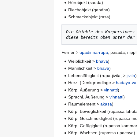
Hörobjekt (sadda)
Riechobjekt (gandha)
Schmeckobjekt (rasa)
Die Objekte des Körpersinnes 
diese bereits oben unter der 
Ferner >
upadinna-rupa
, pasada, nipp
Weiblichkeit >
bhava
)
Männlichkeit >
bhava
)
Lebensfähigkeit (rupa-jivita, >
jivita
)
Herz, (Denkgrundlage >
hadaya-va
Körp. Äußerung >
vinnatti
)
Sprachl. Äußerung >
vinnatti
)
Raumelement >
akasa
)
Körp. Beweglichkeit (rupassa lahut
Körp. Geschmeidigkeit (rupassa m
Körp. Gefügigkeit (rupassa kamma
Körp. Wachsen (rupassa upacaya)