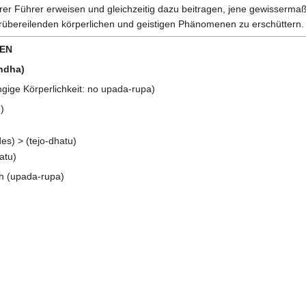
arer Führer erweisen und gleichzeitig dazu beitragen, jene gewisser
orübereilenden körperlichen und geistigen Phänomenen zu erschüttern.
EN
andha)
ngige Körperlichkeit: no upada-rupa)
)
es) > (tejo-dhatu)
atu)
ch (upada-rupa)