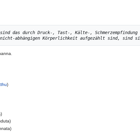
sind das durch Druck-, Tast-, Kälte-, Schmerzempfindung 
nicht-abhängigen Körperlichkeit aufgezählt sind, sind si
hanna.
tthu
)
a)
uduta)
nnata)