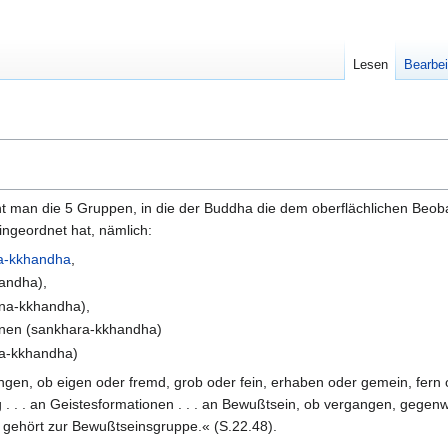
Lesen
Bearbei
t man die 5 Gruppen, in die der Buddha die dem oberflächlichen Beob
ngeordnet hat, nämlich:
a-kkhandha
,
andha),
na-kkhandha),
onen (sankhara-kkhandha)
na-kkhandha)
ngen, ob eigen oder fremd, grob oder fein, erhaben oder gemein, fern 
 . . . an Geistesformationen . . . an Bewußtsein, ob vergangen, gegenw
s gehört zur Bewußtseinsgruppe.« (S.22.48).