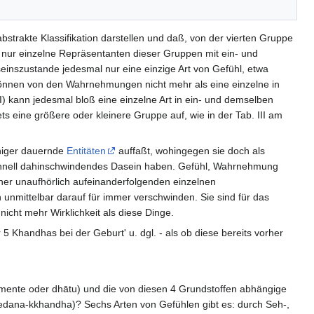
strakte Klassifikation darstellen und daß, von der vierten Gruppe
 nur einzelne Repräsentanten dieser Gruppen mit ein- und
szustande jedesmal nur eine einzige Art von Gefühl, etwa
können von den Wahrnehmungen nicht mehr als eine einzelne in
 kann jedesmal bloß eine einzelne Art in ein- und demselben
s eine größere oder kleinere Gruppe auf, wie in der Tab. III am
eniger dauernde
Entitäten
auffaßt, wohingegen sie doch als
schnell dahinschwindendes Dasein haben. Gefühl, Wahrnehmung
er unaufhörlich aufeinanderfolgenden einzelnen
unmittelbar darauf für immer verschwinden. Sie sind für das
icht mehr Wirklichkeit als diese Dinge.
 Khandhas bei der Geburt' u. dgl. - als ob diese bereits vorher
emente oder dhātu) und die von diesen 4 Grundstoffen abhängige
 (vedana-kkhandha)? Sechs Arten von Gefühlen gibt es: durch Seh-,