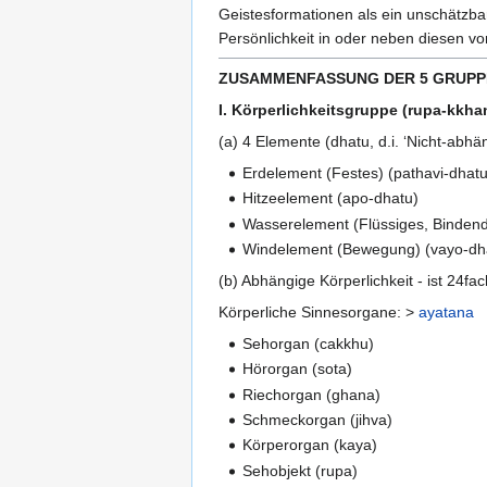
Geistesformationen als ein unschätzb
Persönlichkeit in oder neben diesen v
ZUSAMMENFASSUNG DER 5 GRUPP
I. Körperlichkeitsgruppe (rupa-kkh
(a) 4 Elemente (dhatu, d.i. ‘Nicht-abhä
Erdelement (Festes) (pathavi-dhatu
Hitzeelement (apo-dhatu)
Wasserelement (Flüssiges, Bindend
Windelement (Bewegung) (vayo-dh
(b) Abhängige Körperlichkeit - ist 24fa
Körperliche Sinnesorgane: >
ayatana
Sehorgan (cakkhu)
Hörorgan (sota)
Riechorgan (ghana)
Schmeckorgan (jihva)
Körperorgan (kaya)
Sehobjekt (rupa)