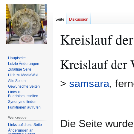
Seite
Diskussion
Kreislauf de
Kreislauf der
Hauptseite
Zur
Zur
Letzte Änderungen
Navigation
Suche
Zufällige Seite
springen
springen
Hilfe zu MediaWiki
>
samsara
, fer
Alle Seiten
Gewünschte Seiten
Links zu
Buddhismusseiten
Synonyme finden
Funktionen aufrufen
Werkzeuge
Die Seite wurde 
Links auf diese Seite
Änderungen an