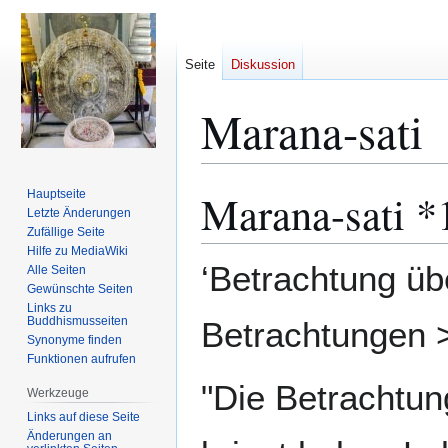
Seite
Diskussion
Marana-sati
Marana-sati *
Hauptseite
Zur
Zur
Letzte Änderungen
Navigation
Suche
Zufällige Seite
springen
springen
Hilfe zu MediaWiki
‘Betrachtung übe
Alle Seiten
Gewünschte Seiten
Links zu
Buddhismusseiten
Betrachtungen
Synonyme finden
Funktionen aufrufen
"Die Betrachtung
Werkzeuge
Links auf diese Seite
Änderungen an