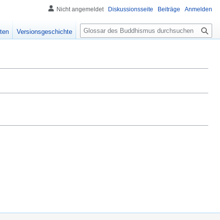
Nicht angemeldet
Diskussionsseite
Beiträge
Anmelden
S
ten
Versionsgeschichte
u
c
h
e