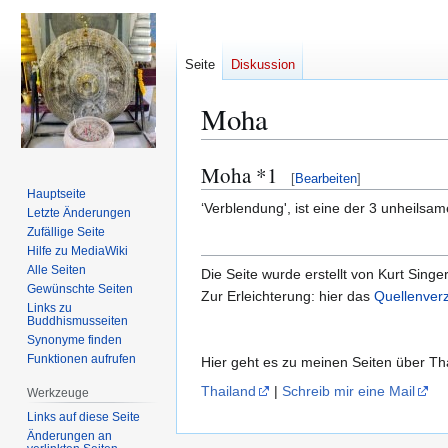
Seite
Diskussion
Moha
Moha *1
Zur
Zur
[
Bearbeiten
]
Navigation
Suche
Hauptseite
‘Verblendung', ist eine der 3 unheils
Letzte Änderungen
springen
springen
Zufällige Seite
Hilfe zu MediaWiki
Alle Seiten
Die Seite wurde erstellt von Kurt Singe
Gewünschte Seiten
Zur Erleichterung: hier das
Quellenverz
Links zu
Buddhismusseiten
Synonyme finden
Funktionen aufrufen
Hier geht es zu meinen Seiten über T
Thailand
|
Schreib mir eine Mail
Werkzeuge
Links auf diese Seite
Änderungen an