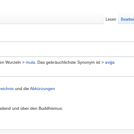
Lesen
Bearbei
amen Wurzeln >
mula
. Das gebräuchlichste Synonym ist >
avijja
r
eichnis
und die
Abkürzungen
hailand und über den Buddhismus: