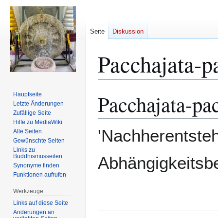
Seite
Diskussion
Pacchajata-p
Pacchajata-pa
Hauptseite
Zur
Zur
Letzte Änderungen
Navigation
Suche
Zufällige Seite
springen
springen
Hilfe zu MediaWiki
'Nachherentstehu
Alle Seiten
Gewünschte Seiten
Links zu
Buddhismusseiten
Abhängigkeitsb
Synonyme finden
Funktionen aufrufen
Werkzeuge
Links auf diese Seite
Änderungen an