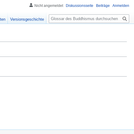
Nicht angemeldet
Diskussionsseite
Beiträge
Anmelden
S
ten
Versionsgeschichte
u
c
h
e