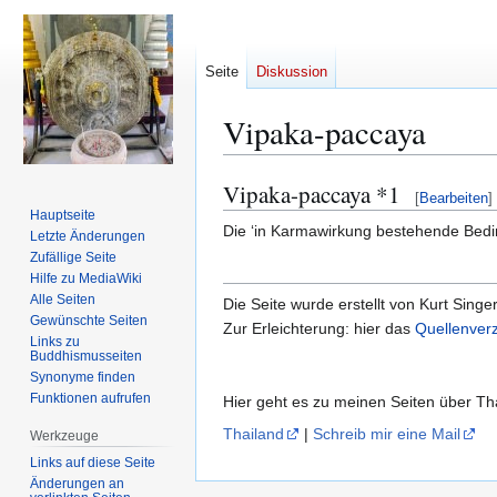
Seite
Diskussion
Vipaka-paccaya
Vipaka-paccaya *1
Zur
Zur
[
Bearbeiten
]
Navigation
Suche
Hauptseite
Die ‘in Karmawirkung bestehende Bedi
Letzte Änderungen
springen
springen
Zufällige Seite
Hilfe zu MediaWiki
Alle Seiten
Die Seite wurde erstellt von Kurt Singe
Gewünschte Seiten
Zur Erleichterung: hier das
Quellenverz
Links zu
Buddhismusseiten
Synonyme finden
Funktionen aufrufen
Hier geht es zu meinen Seiten über T
Thailand
|
Schreib mir eine Mail
Werkzeuge
Links auf diese Seite
Änderungen an