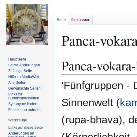
Seite
Diskussion
Panca-vokar
Panca-vokara-
Hauptseite
Zur
Zur
Letzte Änderungen
Navigation
Suche
Zufällige Seite
springen
springen
Hilfe zu MediaWiki
'Fünfgruppen - 
Alle Seiten
Gewünschte Seiten
Links zu
Buddhismusseiten
Sinnenwelt (
ka
Synonyme finden
Funktionen aufrufen
(rupa-bhava), d
Werkzeuge
Links auf diese Seite
(Körperlichkeit
Änderungen an